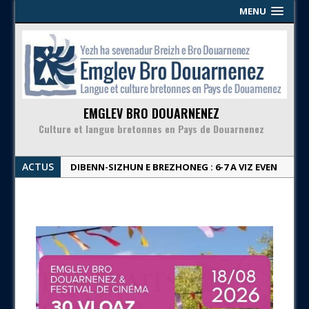
MENU
EMGLEV BRO DOUARNENEZ
Culture et langue bretonnes en Pays de Douarnenez
ACTUS
DIBENN-SIZHUN E BREZHONEG : 6-7 A VIZ EVEN
| Week-end en breton : 6-7 juin
KINNIG SERVIJ KEODEDEL | Proposition de
service civique
DIGOR-KALON & PIK-NIK ‘BA PLOMARC’H – 03/07
| Apéro & pique-nique en breton aux
Plomarc’h – 03/07