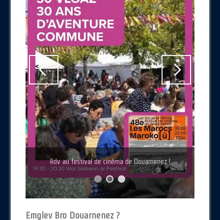
<
>
Rdv au festival de cinéma de Douarnenez !
Rdv au festival de cinéma de Douarnenez !
Douarnenez en chansons
Emglev Bro Douarnenez ?