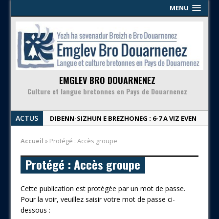
MENU
EMGLEV BRO DOUARNENEZ
Culture et langue bretonnes en Pays de Douarnenez
ACTUS
DIBENN-SIZHUN E BREZHONEG : 6-7 A VIZ EVEN
| Week-end en breton : 6-7 juin
Accueil
»
Protégé : Accès groupe
KINNIG SERVIJ KEODEDEL | Proposition de
service civique
Protégé : Accès groupe
DIGOR-KALON & PIK-NIK ‘BA PLOMARC’H – 03/07
| Apéro & pique-nique en breton aux
Cette publication est protégée par un mot de passe.
Plomarc’h – 03/07
Pour la voir, veuillez saisir votre mot de passe ci-
dessous :