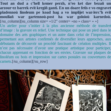
Tout an dud a c’hell kemer perzh, n’eo ket dav bezañ un
arzour·ez barrek evit kregiñ ganti. En un doare fetis e vo engravet
pladennoù linoleum pe koad hag a vo implijet war-lerc’h evit
moullañ war gartennoù-post ha war goloioù karnedoù.
[/su_column][su_column size= »1/2″ center= »no » class= » »]
Un atelier pour s’initier à la plus ancienne méthode de transfert
d’image : la gravure en relief. Une technique qui pose un pied dans le
domaine des arts graphiques et un autre dans celui de l’impression,
permettant aux artistes confirmés de diversifier leurs approches, aux
débutants de découvrir un procédé fascinant de création multiples. Il
n’est pas nécessaire d’avoir une pratique artistique pour participer,
chacun apprenant en fonction de ses envies. Gravure sur plaques de
linoléum ou bois et impression sur cartes postales ou couvertures de
carnets.
[/su_column][/su_row]