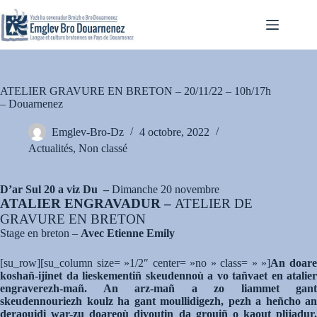
Passer
au
contenu
ATELIER GRAVURE EN BRETON – 20/11/22 – 10h/17h
– Douarnenez
Emglev-Bro-Dz
4 octobre, 2022
Actualités
,
Non classé
D’ar Sul 20 a viz Du –
Dimanche 20 novembre
ATALIER ENGRAVADUR –
ATELIER DE
GRAVURE EN BRETON
Stage en breton –
Avec Etienne Emily
[su_row][su_column size= »1/2″ center= »no » class= » »]
An doar
koshañ-ijinet da lieskementiñ skeudennoù a vo tañvaet en atalier
engraverezh-mañ. An arz-mañ a zo liammet gant
skeudennouriezh koulz ha gant moullidigezh, pezh a heñcho an
deraouidi war-zu doareoù divoutin da grouiñ o kaout plijadur.