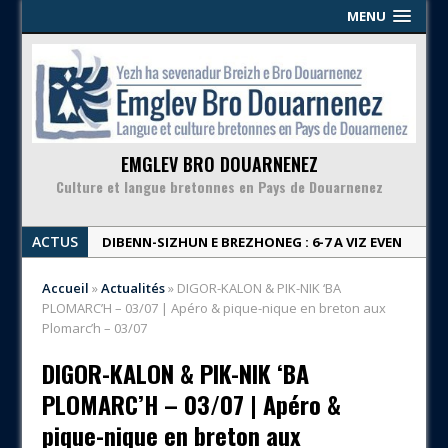
MENU
EMGLEV BRO DOUARNENEZ
Culture et langue bretonnes en Pays de Douarnenez
ACTUS
DIBENN-SIZHUN E BREZHONEG : 6-7 A VIZ EVEN
| Week-end en breton : 6-7 juin
Accueil
»
Actualités
»
DIGOR-KALON & PIK-NIK ‘BA
KINNIG SERVIJ KEODEDEL | Proposition de
PLOMARC’H – 03/07 | Apéro & pique-nique en breton aux
service civique
Plomarc’h – 03/07
DIGOR-KALON & PIK-NIK ‘BA PLOMARC’H – 03/07
DIGOR-KALON & PIK-NIK ‘BA
| Apéro & pique-nique en breton aux
PLOMARC’H – 03/07 | Apéro &
Plomarc’h – 03/07
pique-nique en breton aux