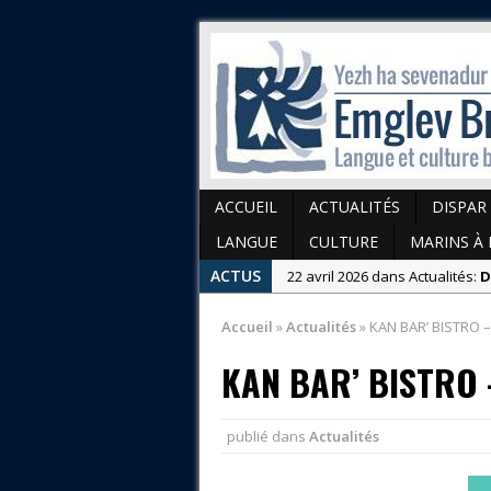
ACCUEIL
ACTUALITÉS
DISPAR
LANGUE
CULTURE
MARINS À 
ACTUS
22 avril 2026 dans Actualités:
D
22 avril 2026 dans Actualités:
K
Accueil
»
Actualités
»
KAN BAR’ BISTRO –
1 juillet 2026 dans Actualités:
D
KAN BAR’ BISTRO –
publié dans
Actualités