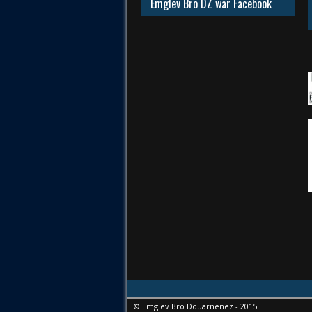
Emglev Bro DZ war Facebook
© Emglev Bro Douarnenez - 2015