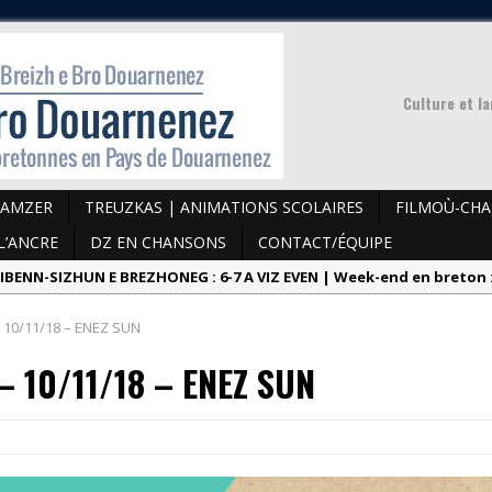
Culture et l
 AMZER
TREUZKAS | ANIMATIONS SCOLAIRES
FILMOÙ-CH
L’ANCRE
DZ EN CHANSONS
CONTACT/ÉQUIPE
IBENN-SIZHUN E BREZHONEG : 6-7 A VIZ EVEN | Week-end en breton : 
INNIG SERVIJ KEODEDEL | Proposition de service civique
 10/11/18 – ENEZ SUN
IGOR-KALON & PIK-NIK ‘BA PLOMARC’H – 03/07 | Apéro & pique-nique 
 10/11/18 – ENEZ SUN