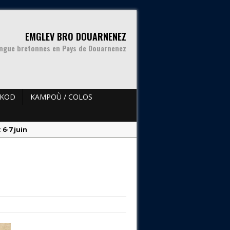
EMGLEV BRO DOUARNENEZ
angue bretonnes en Pays de Douarnenez
AKOD
KAMPOÙ / COLOS
6-7 juin
en breton aux Plomarc’h – 03/07