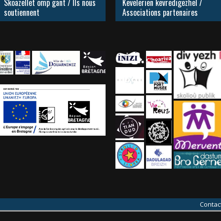
Skoazellet omp gant / Ils nous
Kevelerien kevredigezhel /
soutiennent
Associations partenaires
Contac