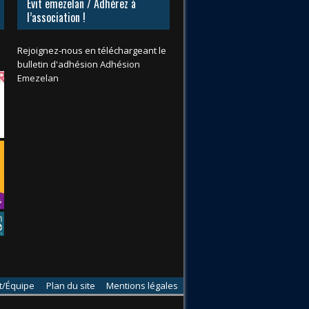
Evit emezelañ / Adhérez à
l’association !
Rejoignez-nous en téléchargeant le
bulletin d'adhésion
Adhésion
Emezelan
t/Équipe
Plan du site
Mentions légales